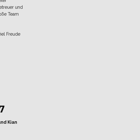
eler
etreuer und
roße Team
iel Freude
7
und Kian