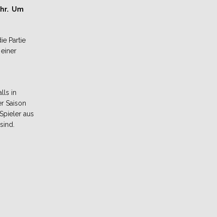
ahr. Um
ie Partie
einer
lls in
er Saison
Spieler aus
n sind.