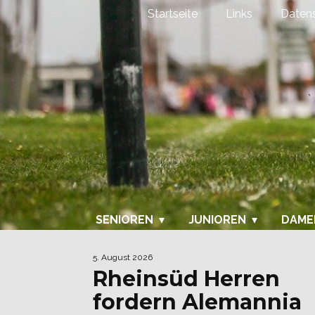
Startseite
Links
Datens
SENIOREN
JUNIOREN
DAME
5. August 2026
Rheinsüd Herren
fordern Alemannia