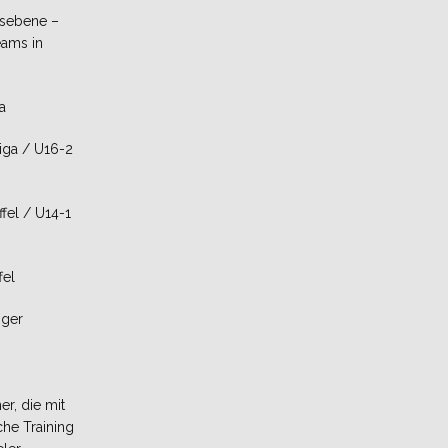
dsebene –
eams in
a
liga / U16-2
fel / U14-1
fel
nger
er, die mit
he Training