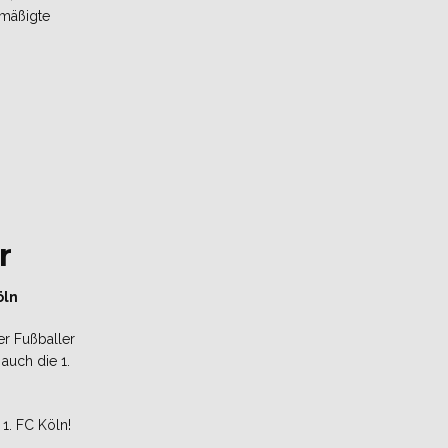
rmäßigte
hr
öln
r Fußballer
 auch die 1.
1. FC Köln!