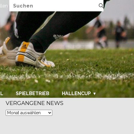
llen
FUPA.net
LL
SPIELBETRIEB
HALLENCUP
VERGANGENE NEWS
Vergangene
News