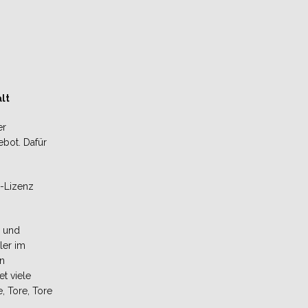
lt
er
ebot. Dafür
C-Lizenz
g und
ler im
in
t viele
e, Tore, Tore