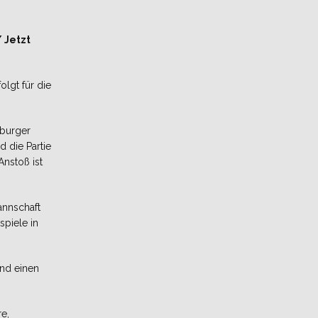
 Jetzt
lgt für die
tburger
 die Partie
Anstoß ist
annschaft
tspiele in
nd einen
re,