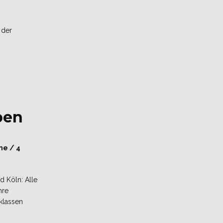
 der
ben
ne / 4
d Köln: Alle
hre
lklassen