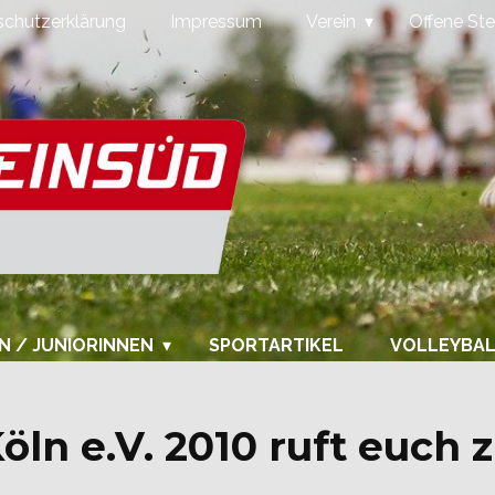
chutzerklärung
Impressum
Verein
Offene Ste
N / JUNIORINNEN
SPORTARTIKEL
VOLLEYBA
öln e.V. 2010 ruft euc