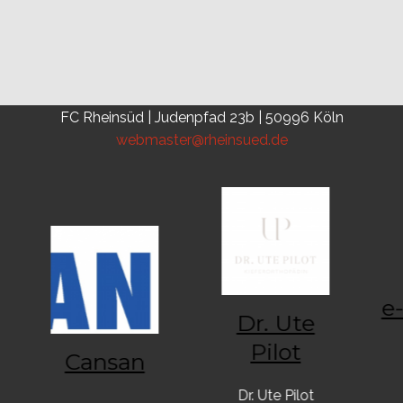
FC Rheinsüd | Judenpfad 23b | 50996 Köln
webmaster@rheinsued.de
Dr. Ute
Pilot
Cansan
Dr. Ute Pilot