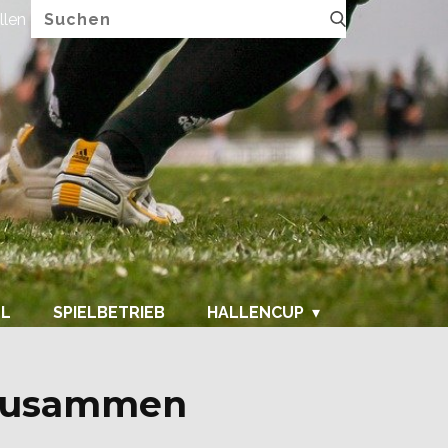
llen
FUPA.net
LL
SPIELBETRIEB
HALLENCUP
h zusammen