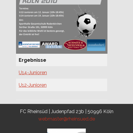
Ergebnisse
U14-Junioren
U12-Junioren
FC Rheinsüd | Judenpfad 23b | 50996 Köln
webmaster@rheinsued.de