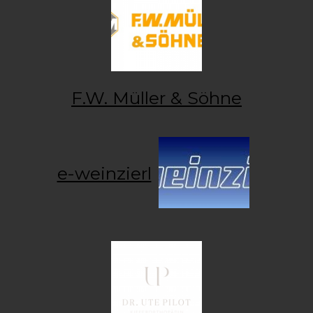
F.W. Müller & Söhne
e-weinzierl