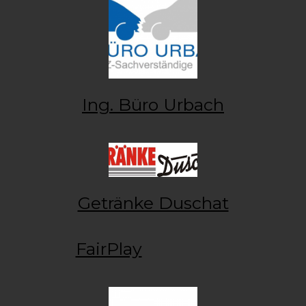
Ing. Büro Urbach
Getränke Duschat
FairPlay