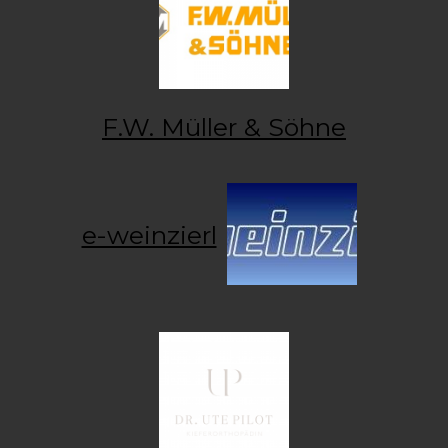
F.W. Müller & Söhne
e-weinzierl