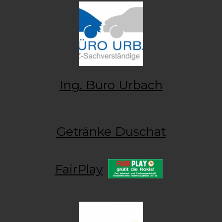
Ing. Büro Urbach
Getränke Duschat
FairPlay