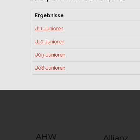
Ergebnisse
U11-Junioren
U10-Junioren
U09-Junioren
U08-Junioren
AHW
Allianz