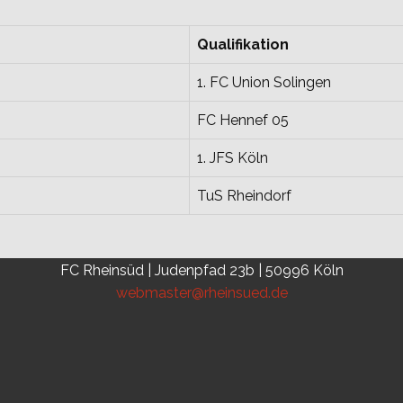
Qualifikation
1. FC Union Solingen
FC Hennef 05
1. JFS Köln
TuS Rheindorf
FC Rheinsüd | Judenpfad 23b | 50996 Köln
webmaster@rheinsued.de