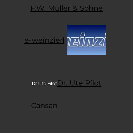
F.W. Müller & Söhne
e-weinzierl
Dr. Ute Pilot
Dr. Ute Pilot
Cansan