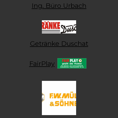
Ing. Büro Urbach
Getränke Duschat
FairPlay