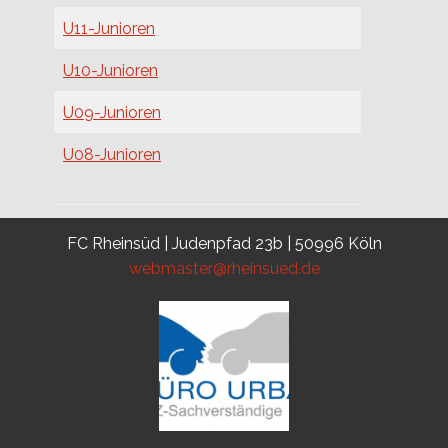
U11-Junioren
U10-Junioren
U09-Junioren
U08-Junioren
FC Rheinsüd | Judenpfad 23b | 50996 Köln
webmaster@rheinsued.de