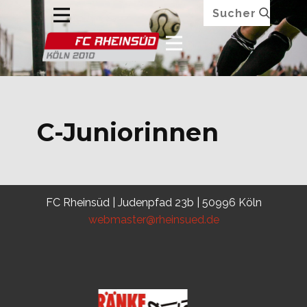
C-Juniorinnen
FC Rheinsüd | Judenpfad 23b | 50996 Köln
webmaster@rheinsued.de