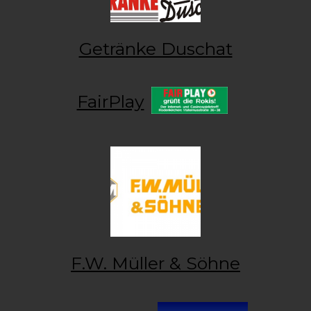
Getränke Duschat
FairPlay
F.W. Müller & Söhne