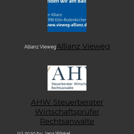
Allianz Vieweg
Allianz Vieweg
AHW Steuerberater
Wirtschaftsprüfer
Rechtsanwälte
(c) 2020 by
Jana Winkel