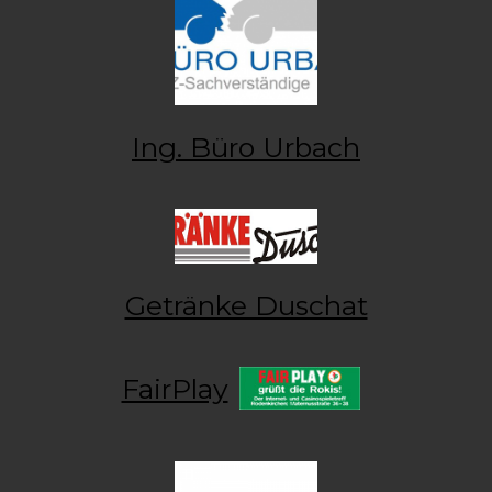
Ing. Büro Urbach
Getränke Duschat
FairPlay