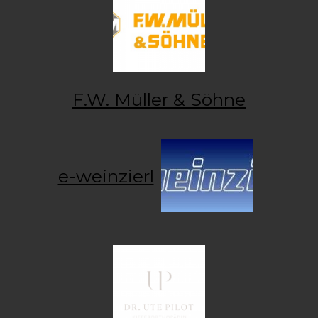
F.W. Müller & Söhne
e-weinzierl