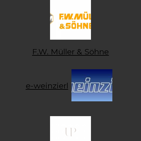
F.W. Müller & Söhne
e-weinzierl