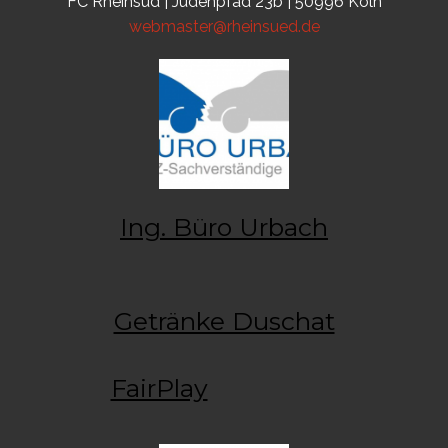
FC Rheinsüd | Judenpfad 23b | 50996 Köln
webmaster@rheinsued.de
Ing. Büro Urbach
Getränke Duschat
FairPlay