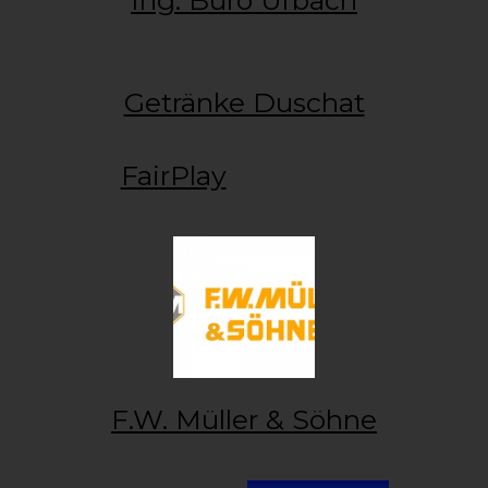
Getränke Duschat
FairPlay
F.W. Müller & Söhne