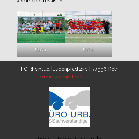
kommenden Saison!
U16-1
U17-1
FC Rheinsüd | Judenpfad 23b | 50996 Köln
webmaster@rheinsued.de
Ing. Büro Urbach