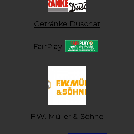
Getränke Duschat
FairPlay
F.W. Müller & Söhne