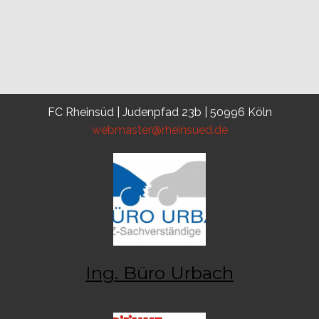
FC Rheinsüd | Judenpfad 23b | 50996 Köln
webmaster@rheinsued.de
Ing. Büro Urbach