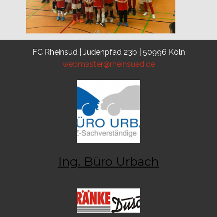
FC Rheinsüd | Judenpfad 23b | 50996 Köln
webmaster@rheinsued.de
Ing. Büro Urbach