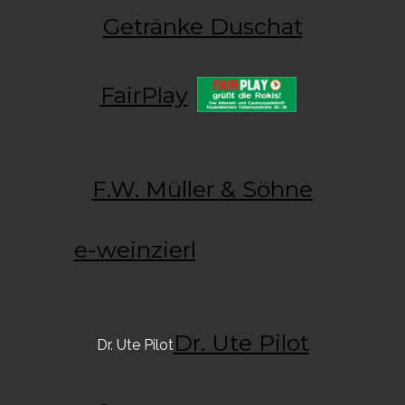
Getränke Duschat
FairPlay
F.W. Müller & Söhne
e-weinzierl
Dr. Ute Pilot
Dr. Ute Pilot