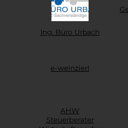
Ge
Ing. Büro Urbach
e-weinzierl
AHW
Steuerberater