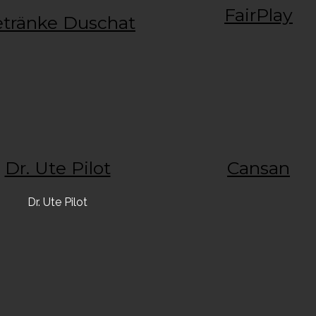
FairPlay
tränke Duschat
Dr. Ute Pilot
Cansan
Dr. Ute Pilot