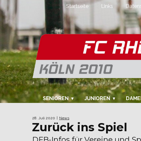
Startseite
Links
Datens
SENIOREN
JUNIOREN
DAME
28. Juli 2020
News
Zurück ins Spiel
DFB-Infos für Vereine und Sp