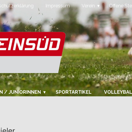
chutzerklärung
Impressum
Verein
Offene Ste
N / JUNIORINNEN
SPORTARTIKEL
VOLLEYBA
ieler