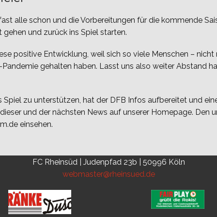
 fast alle schon und die Vorbereitungen für die kommende Sai
t gehen und zurück ins Spiel starten.
ese positive Entwicklung, weil sich so viele Menschen – nicht 
andemie gehalten haben. Lasst uns also weiter Abstand hal
Spiel zu unterstützen, hat der DFB Infos aufbereitet und eine
u dieser und der nächsten News auf unserer Homepage. Den um
vm.de einsehen.
FC Rheinsüd | Judenpfad 23b | 50996 Köln
webmaster@rheinsued.de