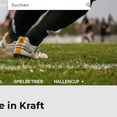
llen
FUPA.net
LL
SPIELBETRIEB
HALLENCUP
 in Kraft