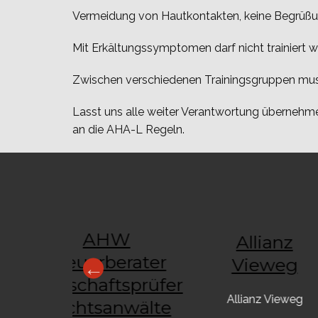
Vermeidung von Hautkontakten, keine Begrüßun
Mit Erkältungssymptomen darf nicht trainiert 
Zwischen verschiedenen Trainingsgruppen mus
Lasst uns alle weiter Verantwortung übernehme
an die AHA-L Regeln.
AHW
Allianz
 Büro
Steuerberater
Vieweg
bach
Wirtschaftsprüfer
Allianz Vieweg
Rechtsanwälte