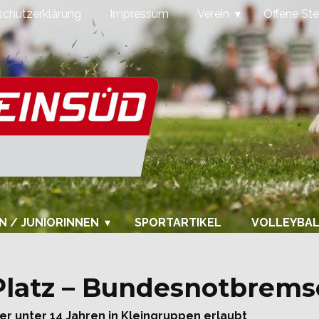
chutzerklärung
Impressum
Verein
Offene Ste
N / JUNIORINNEN
SPORTARTIKEL
VOLLEYBA
latz – Bundesnotbremse
der unter 14 Jahren in Kleingruppen erlaubt