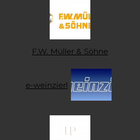
F.W. Müller & Söhne
e-weinzierl