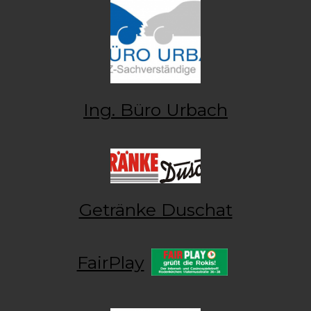
Ing. Büro Urbach
Getränke Duschat
FairPlay