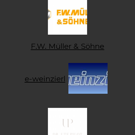
F.W. Müller & Söhne
e-weinzierl