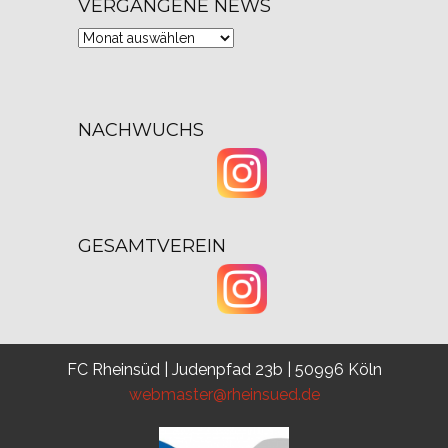
VERGANGENE NEWS
Vergangene
News
NACHWUCHS
GESAMTVEREIN
FC Rheinsüd | Judenpfad 23b | 50996 Köln
webmaster@rheinsued.de