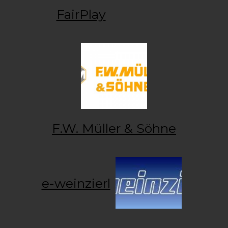
FairPlay
F.W. Müller & Söhne
e-weinzierl