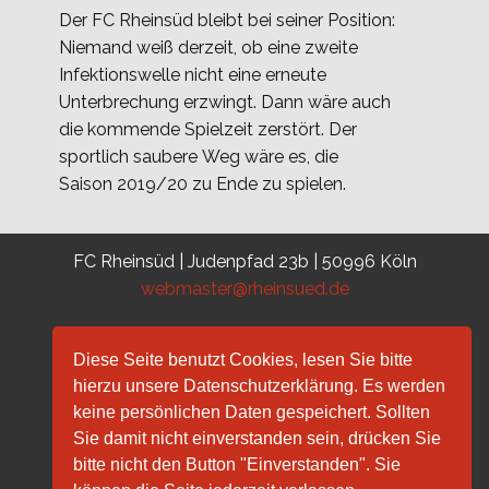
Der FC Rheinsüd bleibt bei seiner Position:
Niemand weiß derzeit, ob eine zweite
Infektionswelle nicht eine erneute
Unterbrechung erzwingt. Dann wäre auch
die kommende Spielzeit zerstört. Der
sportlich saubere Weg wäre es, die
Saison 2019/20 zu Ende zu spielen.
FC Rheinsüd | Judenpfad 23b | 50996 Köln
webmaster@rheinsued.de
Diese Seite benutzt Cookies, lesen Sie bitte
hierzu unsere Datenschutzerklärung. Es werden
keine persönlichen Daten gespeichert. Sollten
Sie damit nicht einverstanden sein, drücken Sie
bitte nicht den Button "Einverstanden". Sie
Getränke Duschat