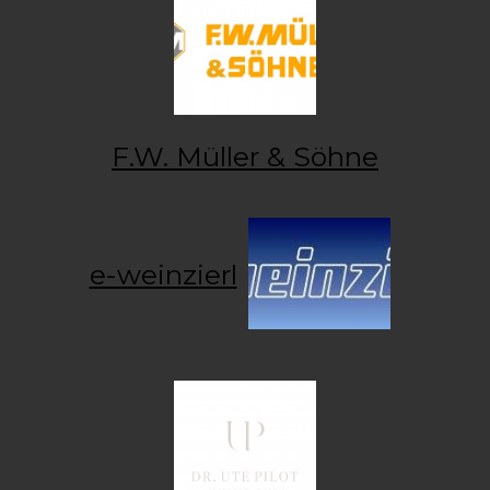
F.W. Müller & Söhne
e-weinzierl