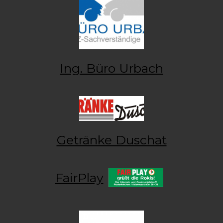
Ing. Büro Urbach
Getränke Duschat
FairPlay