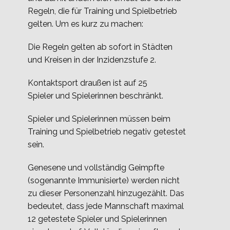
Regeln, die für Training und Spielbetrieb
gelten. Um es kurz zu machen:
Die Regeln gelten ab sofort in Städten
und Kreisen in der Inzidenzstufe 2.
Kontaktsport draußen ist auf 25
Spieler und Spielerinnen beschränkt.
Spieler und Spielerinnen müssen beim
Training und Spielbetrieb negativ getestet
sein.
Genesene und vollständig Geimpfte
(sogenannte Immunisierte) werden nicht
zu dieser Personenzahl hinzugezählt. Das
bedeutet, dass jede Mannschaft maximal
12 getestete Spieler und Spielerinnen