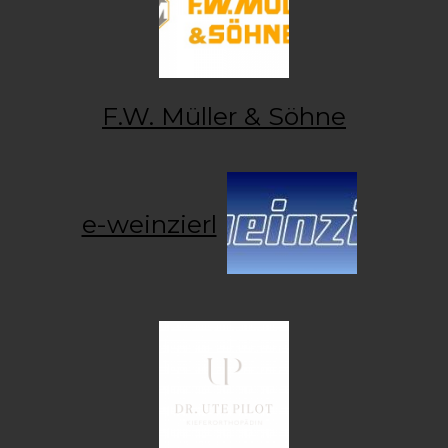
F.W. Müller & Söhne
e-weinzierl