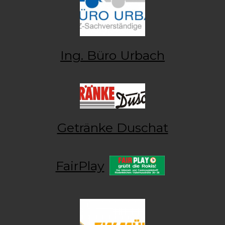
Ing. Büro Urbach
Getränke Duschat
FairPlay