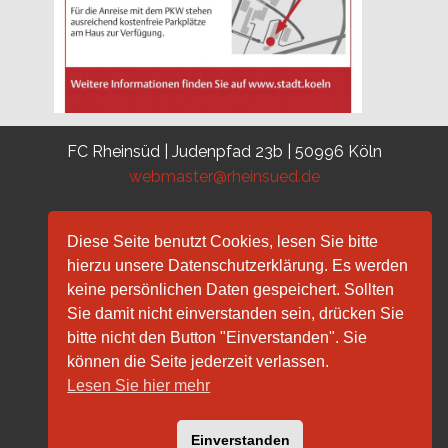
FC Rheinsüd | Judenpfad 23b | 50996 Köln
webmaster@rheinsued.de
Diese Seite benutzt Cookies, lesen Sie bitte
hierzu unsere Datenschutzerklärung. Es werden
keine persönlichen Daten gespeichert. Sollten
Sie damit nicht einverstanden sein, drücken Sie
bitte nicht den Button "Einverstanden". Sie
Getränke Duschat
können die Seite jederzeit verlassen.
Lesen Sie hier mehr
Einverstanden