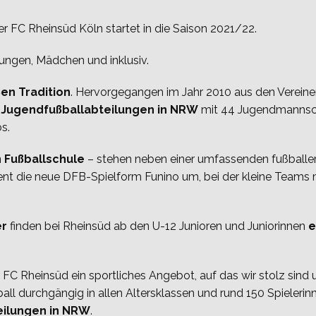
Der FC Rheinsüd Köln startet in die Saison 2021/22.
Jungen, Mädchen und inklusiv.
ßen Tradition
. Hervorgegangen im Jahr 2010 aus den Verein
 Jugendfußballabteilungen in NRW
mit 44 Jugendmannscha
s.
n Fußballschule
– stehen neben einer umfassenden fußballe
ent die neue DFB-Spielform Funino um, bei der kleine Teams mi
er
finden bei Rheinsüd ab den U-12 Junioren und Juniorinnen
e
 FC Rheinsüd ein sportliches Angebot, auf das wir stolz sind 
l durchgängig in allen Altersklassen und rund 150 Spielerinn
eilungen in NRW
.