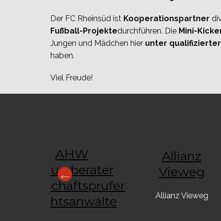
Der FC Rheinsüd ist
Kooperationspartner
div
Fußball-Projekte
durchführen. Die
Mini-Kicke
Jungen und Mädchen hier
unter qualifizier
haben.
Viel Freude!
AHW
Allianz
 Büro
Steuerberater
Vieweg
bach
Wirtschaftsprüfer
Allianz Vieweg
Rechtsanwälte