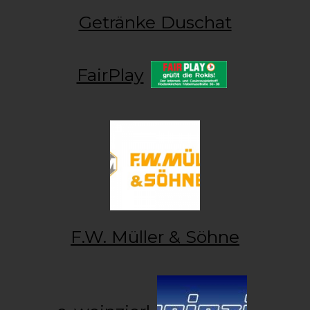
Getränke Duschat
FairPlay
F.W. Müller & Söhne