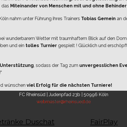
m das
Miteinander von Menschen mit und ohne Behinde
öln nahm unter Führung ihres Trainers
Tobias Gemein
an de
bei wunderbarem Wetter mit traumhaftem Blick auf den Dom 
eben und ein
tolles Turnier
gespielt ! Glücklich und erschöpf
Unterstützung
, sodass der Tag zum
unvergesslichen Ev
“
d wünschen
viel Erfolg für die nächsten Turniere!
FC Rheinsüd | Judenpfad 23b | 50996 Köln
webmaster@rheinsued.de
tränke Duschat
FairPlay