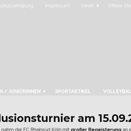
chutzerklärung
Impressum
Verein
Offene Ste
N / JUNIORINNEN
SPORTARTIKEL
VOLLEYBA
lusionsturnier am 15.09.
, nahm der FC Rheinsüd Köln mit
großer Begeisterung
an e