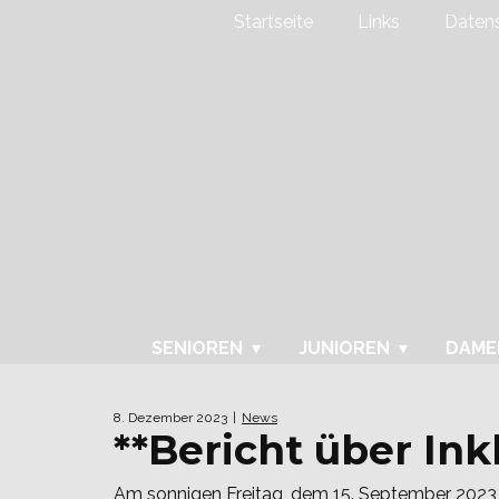
Startseite
Links
Datens
SENIOREN
JUNIOREN
DAME
8. Dezember 2023
News
**Bericht über Ink
Am sonnigen Freitag, dem 15. September 2023