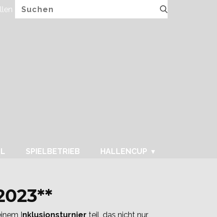
llen
FUPA.net
LL
SPIELBETRIEB
HALLENCUP
2023**
inem I
nklusionsturnier
teil, das nicht nur