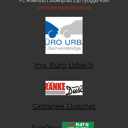
FC Rheinsüd | Judenpfad 23b | 50996 Köln
webmaster@rheinsued.de
Ing. Büro Urbach
Getränke Duschat
FairPlay