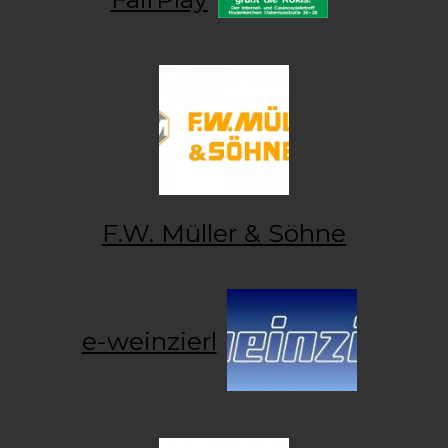
F.W. Müller & Söhne
e-weinzierl