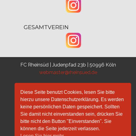
GESAMTVEREIN
FC Rheinsüd | Judenpfad 23b | 50996 Köln
webmaster@rheinsued.de
Diese Seite benutzt Cookies, lesen Sie bitte
hierzu unsere Datenschutzerklärung. Es werden
keine persönlichen Daten gespeichert. Sollten
Sie damit nicht einverstanden sein, drücken Sie
Getränke Duschat
bitte nicht den Button "Einverstanden". Sie
können die Seite jederzeit verlassen.
Lesen Sie hier mehr